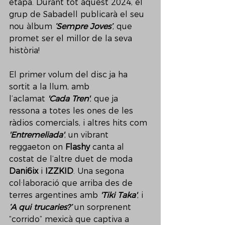
etapa. Durant tot aquest 2024, el 
grup de Sabadell publicarà el seu 
nou àlbum 
‘Sempre Joves’
, que 
promet ser el millor de la seva 
història! 
El primer volum del disc ja ha 
sortit a la llum, amb 
l’aclamat 
'Cada Tren'
, que ja 
ressona a totes les ones de les 
ràdios comercials, i altres hits com 
'Entremeliada'
, un vibrant 
reggaeton on 
Flashy
 canta al 
costat de l’altre duet de moda 
Dani6ix
 i
 IZZKID
. Una segona 
col·laboració que arriba des de 
terres argentines amb 
'Tiki Taka'
, i 
‘A qui trucaries?’
 un sorprenent 
“corrido” mexicà que captiva a 