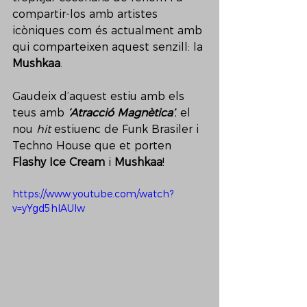
compartir-los amb artistes 
icòniques com és actualment amb 
qui comparteixen aquest senzill: la 
Mushkaa
. 
Gaudeix d’aquest estiu amb els 
teus amb 
‘Atracció Magnètica’
, el 
nou 
hit 
estiuenc de Funk Brasiler i 
Techno House que et porten 
Flashy Ice Cream
 i 
Mushkaa
!
https://www.youtube.com/watch?
v=yYgd5hIAUIw