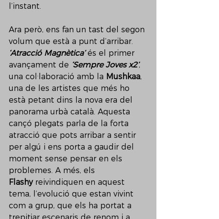
l’instant.
Ara però, ens fan un tast del segon 
volum que està a punt d’arribar. 
‘Atracció Magnètica’
 és el primer 
avançament de 
‘Sempre Joves x2’
, 
una col·laboració amb la 
Mushkaa
, 
una de les artistes que més ho 
està petant dins la nova era del 
panorama urbà català. Aquesta 
cançó plegats parla de la forta 
atracció que pots arribar a sentir 
per algú i ens porta a gaudir del 
moment sense pensar en els 
problemes. A més, els 
Flashy
 reivindiquen en aquest 
tema, l’evolució que estan vivint 
com a grup, que els ha portat a 
trepitjar escenaris de renom i a 