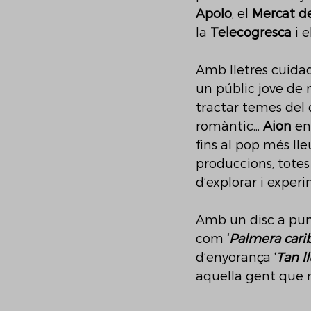
Apolo
, el 
Mercat de
la 
Telecogresca
 i e
Amb lletres cuidade
un públic jove de m
tractar temes del d
romàntic... 
Aion
 en
fins al pop més ll
produccions, totes 
d’explorar i exper
Amb un disc a pun
com 
‘
Palmera cari
d’enyorança 
‘
Tan l
aquella gent que 