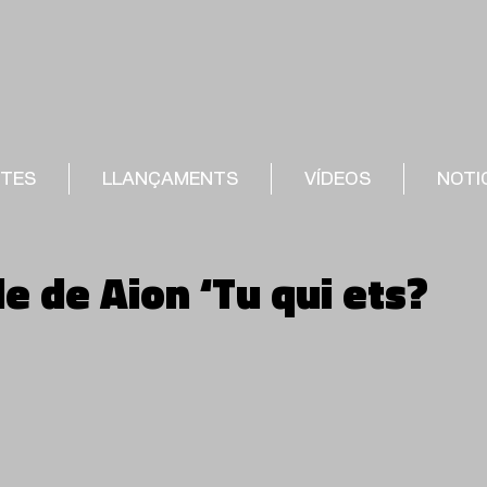
STES
LLANÇAMENTS
VÍDEOS
NOTI
e de Aion ‘Tu qui ets?