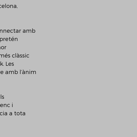
celona, 
onnectar amb 
 pretén 
mor 
més clàssic 
. Les 
pre amb l’ànim 
ls 
enc i 
cia a tota 