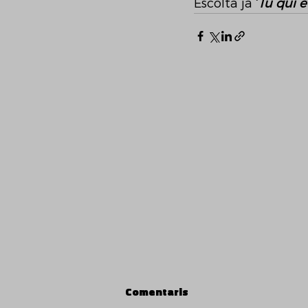
Escolta ja 
‘
Tu qui e
Comentaris