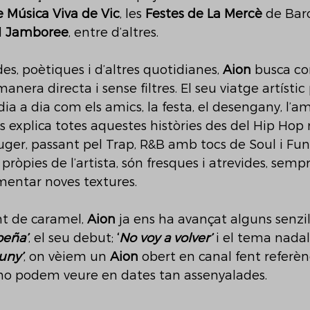
 Música Viva de Vic
, les 
Festes de La Mercè
 de Bar
l 
Jamboree
, entre d’altres. 
s, poètiques i d’altres quotidianes, 
Aion
 busca c
anera directa i sense filtres. El seu viatge artístic
ia a dia com els amics, la festa, el desengany, l’a
s explica totes aquestes històries des del Hip Hop 
euger, passant pel Trap, R&B amb tocs de Soul i Funk
pròpies de l’artista, són fresques i atrevides, sem
imentar noves textures. 
t de caramel, 
Aion 
ja ens ha avançat alguns senzil
beña’
, el seu debut; 
‘
No voy a volver’
 i el tema nadal
luny’
, on vèiem un 
Aion
 obert en canal fent referèn
no podem veure en dates tan assenyalades. 