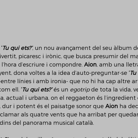
 
‘
Tu qui ets?’
, un nou avançament del seu àlbum d
ivertit, picaresc i irònic, que busca presumir del mat
 l’hora d’escriure i compondre. 
Aion
, amb una lletr
ent, dona voltes a la idea d’auto-preguntar-se 
‘
Tu 
ntre línies i amb ironia- que no hi ha cap altre art
om ell. 
‘
Tu qui ets?’
 és un 
egotrip 
de tota la vida, 
 actual i urbana, on el reggaeton és l’ingredient c
, dur i potent és el paisatge sonor que 
Aion
 ha dec
oclamar als quatre vents que ha arribat per quedar-
 dins del panorama musical català. 