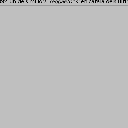
ts?’
, un dels millors “
reggaetons”
 en català dels últ