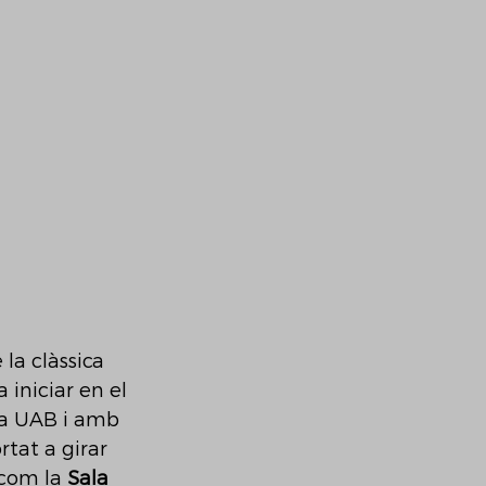
la clàssica 
a iniciar en el 
la UAB i amb 
tat a girar 
com la 
Sala 