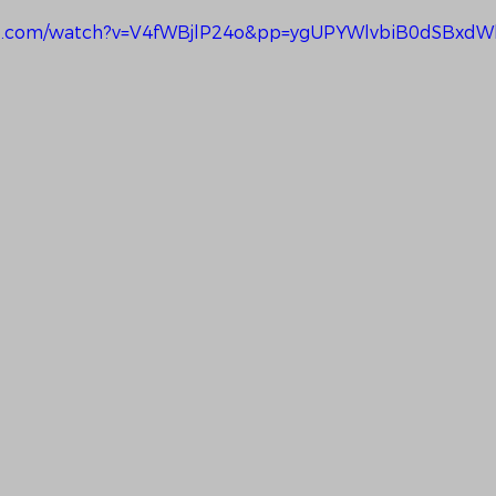
be.com/watch?v=V4fWBjlP24o&pp=ygUPYWlvbiB0dSBxd