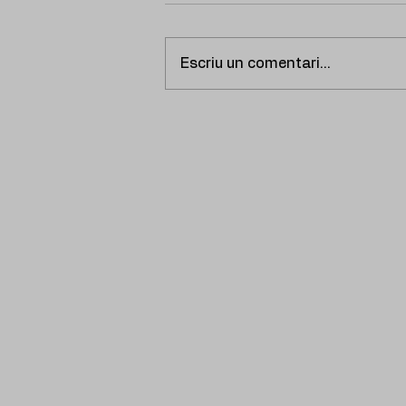
Escriu un comentari...
HOLOGRAMMA presenta
‘Últimas palabras’, un
emotiu relat sobre el dol i
les paraules que mai no
arribem a dir