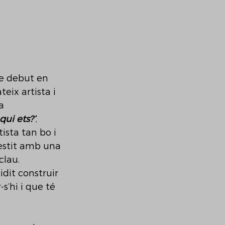
e debut en 
eix artista i 
a 
qui ets?’
, 
ista tan bo i 
vestit amb una 
lau. 
idit construir 
s’hi i que té 