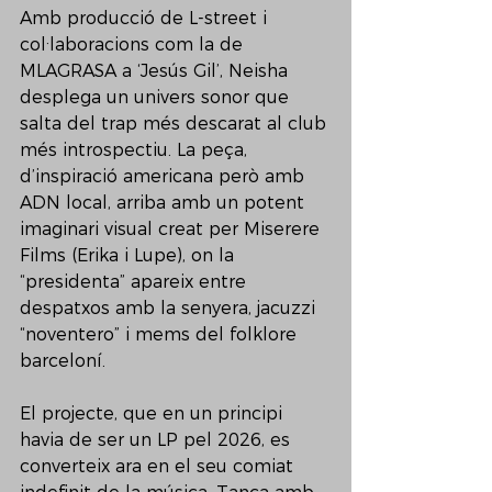
Amb producció de L-street i 
col·laboracions com la de 
MLAGRASA a ‘Jesús Gil’, Neisha 
desplega un univers sonor que 
salta del trap més descarat al club 
més introspectiu. La peça, 
d’inspiració americana però amb 
ADN local, arriba amb un potent 
imaginari visual creat per Miserere 
Films (Erika i Lupe), on la 
“presidenta” apareix entre 
despatxos amb la senyera, jacuzzi 
“noventero” i mems del folklore
barceloní.
El projecte, que en un principi 
havia de ser un LP pel 2026, es 
converteix ara en el seu comiat 