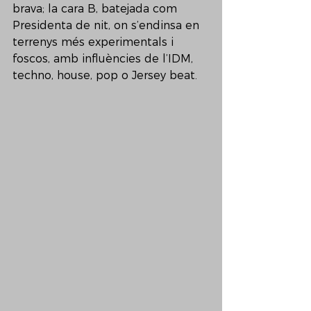
brava; la cara B, batejada com 
Presidenta de nit, on s’endinsa en 
terrenys més experimentals i 
foscos, amb influències de l’IDM, 
techno, house, pop o Jersey beat.