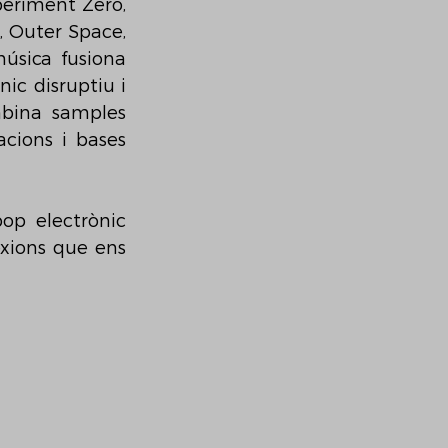
eriment Zero, 
, Outer Space, 
úsica fusiona 
ic disruptiu i 
bina samples 
cions i bases 
op electrònic 
xions que ens 