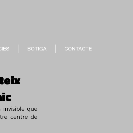
CIES
BOTIGA
CONTACTE
teix
ic
invisible que 
tre centre de 