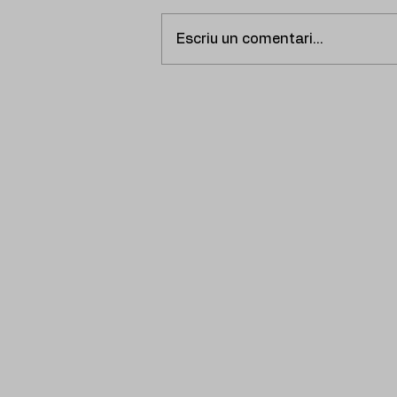
Escriu un comentari...
laminal estrena nou single
"Esbarzers".