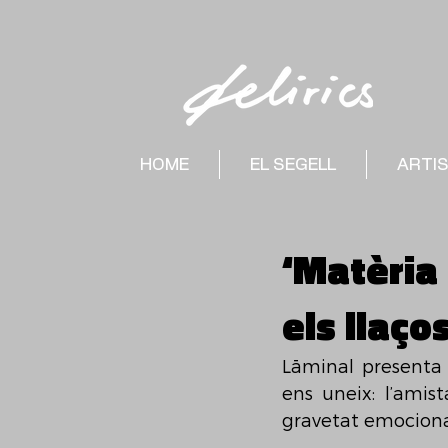
HOME
EL SEGELL
ARTI
‘Matèria
els llaç
Lāminal presenta ‘
ens uneix: l’amist
gravetat emociona