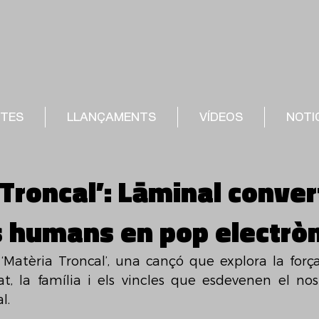
STES
LLANÇAMENTS
VÍDEOS
NOTI
 Troncal’: Lāminal conver
os humans en pop electròn
Matèria Troncal’, una cançó que explora la força 
at, la família i els vincles que esdevenen el nos
l. 