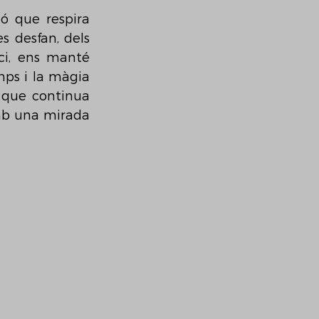
 que respira 
s desfan, dels 
ci, ens manté 
mps i la màgia 
 que continua 
amb una mirada 