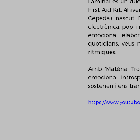
Lāminal és un due
First Aid Kit, 4hiv
Cepeda), nascut l
electrònica, pop i
emocional, elabo
quotidians, veus 
rítmiques.
Amb ‘Matèria Tron
emocional, introsp
sostenen i ens tra
https://www.youtub