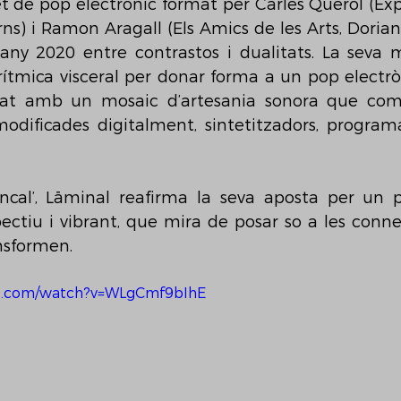
t de pop electrònic format per Carles Querol (Exp
erns) i Ramon Aragall (Els Amics de les Arts, Dorian
’any 2020 entre contrastos i dualitats. La seva m
 rítmica visceral per donar forma a un pop electròn
rat amb un mosaic d’artesania sonora que com
modificades digitalment, sintetitzadors, programa
cal’, Lāminal reafirma la seva aposta per un p
ectiu i vibrant, que mira de posar so a les conne
nsformen.
e.com/watch?v=WLgCmf9bIhE