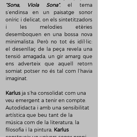
“Sona, Viola Sona”
, el tema 
s’endinsa en un paisatge sonor 
oníric i delicat, on els sintetitzadors 
i les melodies etèries 
desemboquen en una bossa nova 
minimalista. Però no tot és idíl·lic: 
el desenllaç de la peça revela una 
tensió amagada, un gir amarg que 
ens adverteix que aquell retorn 
somiat potser no és tal com l’havia 
imaginat.
Karlus
 ja s’ha consolidat com una 
veu emergent a tenir en compte. 
Autodidacta i amb una sensibilitat 
artística que beu tant de la 
música com de la literatura, la 
filosofia i la pintura, 
Karlus 