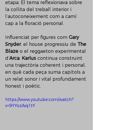
etapa. El tema reflexionava sobre 
la collita del treball interior i 
l’autoconeixement com a camí 
cap a la floració personal.
Influenciat per figures com 
Gary 
Snyder
, el house progressiu de 
The 
Blaze
 o el reggaeton experimental 
d’
Arca
, 
Karlus
 continua construint 
una trajectòria coherent i personal, 
en què cada peça suma capítols a 
un relat sonor i vital profundament 
honest i poètic.
https://www.youtube.com/watch?
v=9YYozAiq1tY