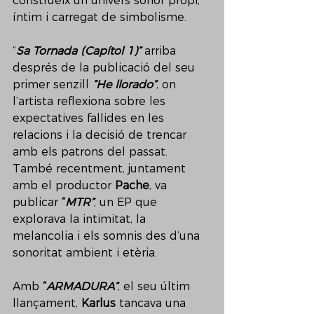
construeix un univers sonor propi, 
íntim i carregat de simbolisme.
“
Sa Tornada (Capítol 1)”
 arriba 
després de la publicació del seu 
primer senzill 
“He llorado”
, on 
l’artista reflexiona sobre les 
expectatives fallides en les 
relacions i la decisió de trencar 
amb els patrons del passat. 
També recentment, juntament 
amb el productor 
Pache
, va 
publicar 
“
MTR”
, un EP que 
explorava la intimitat, la 
melancolia i els somnis des d’una 
sonoritat ambient i etèria.
Amb 
“
ARMADURA”
, el seu últim 
llançament, 
Karlus
 tancava una 