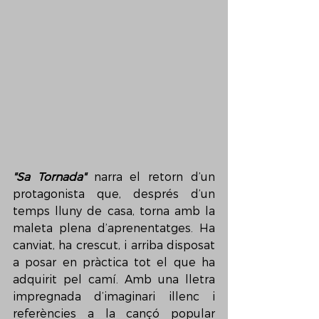
"Sa Tornada"
 narra el retorn d’un 
protagonista que, després d’un 
temps lluny de casa, torna amb la 
maleta plena d’aprenentatges. Ha 
canviat, ha crescut, i arriba disposat 
a posar en pràctica tot el que ha 
adquirit pel camí. Amb una lletra 
impregnada d’imaginari illenc i 
referències a la cançó popular 