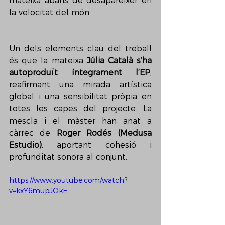
mateixa abans de desaparèixer en 
la velocitat del món.
Un dels elements clau del treball 
és que la mateixa 
Júlia Català s’ha 
autoproduït íntegrament l’EP
, 
reafirmant una mirada artística 
global i una sensibilitat pròpia en 
totes les capes del projecte. La 
mescla i el màster han anat a 
càrrec de 
Roger Rodés (Medusa 
Estudio)
, aportant cohesió i 
profunditat sonora al conjunt. 
https://www.youtube.com/watch?
v=kxY6mupJOkE