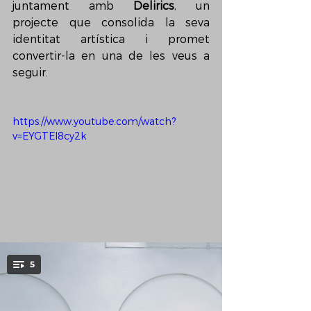
juntament amb 
Delirics
, un 
projecte que consolida la seva 
identitat artística i promet 
convertir-la en una de les veus a 
seguir.
https://www.youtube.com/watch?
v=EYGTEl8cy2k