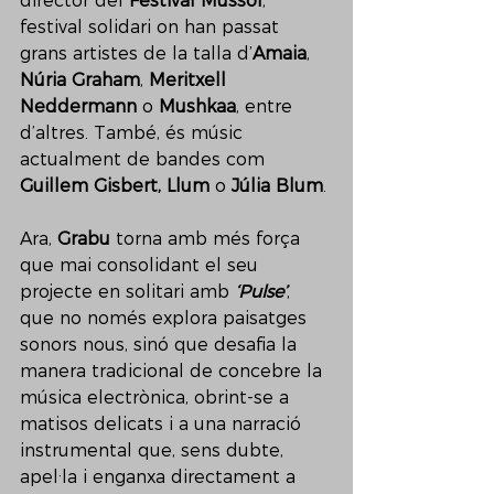
director del 
Festival Mússol
, 
festival solidari on han passat 
grans artistes de la talla d’
Amaia
, 
Núria Graham
,
 Meritxell 
Neddermann
 o 
Mushkaa
, entre 
d’altres. També, és músic 
actualment de bandes com 
Guillem Gisbert, Llum
 o 
Júlia Blum
.
Ara, 
Grabu
 torna amb més força 
que mai consolidant el seu 
projecte en solitari amb 
‘Pulse’
, 
que no només explora paisatges 
sonors nous, sinó que desafia la 
manera tradicional de concebre la 
música electrònica, obrint-se a 
matisos delicats i a una narració 
instrumental que, sens dubte, 
apel·la i enganxa directament a 