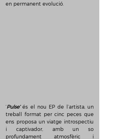
en permanent evolució.
‘
Pulse’
 és el nou EP de l’artista, un 
treball format per cinc peces que 
ens proposa un viatge introspectiu 
i captivador, amb un so 
profundament atmosfèric i 