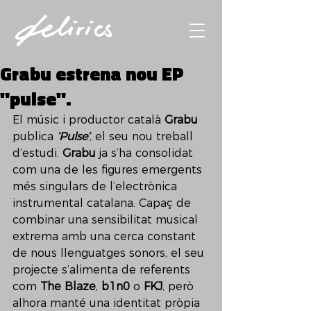
Grabu estrena nou EP
"pulse".
El músic i productor català 
Grabu
publica 
‘Pulse’
, el seu nou treball 
d’estudi. 
Grabu
 ja s’ha consolidat 
com una de les figures emergents 
més singulars de l’electrònica 
instrumental catalana. Capaç de 
combinar una sensibilitat musical 
extrema amb una cerca constant 
de nous llenguatges sonors, el seu 
projecte s’alimenta de referents 
com 
The Blaze
, 
b1n0
 o 
FKJ
, però 
alhora manté una identitat pròpia 