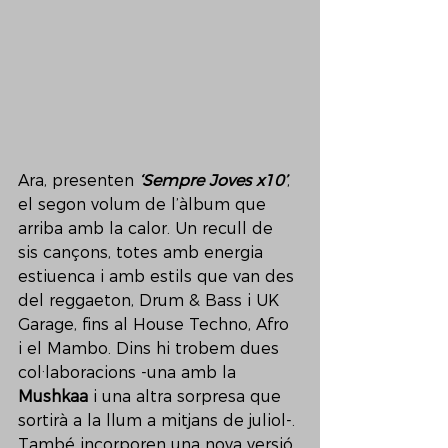
Ara, presenten 
‘Sempre Joves x10’
, 
el segon volum de l’àlbum que 
arriba amb la calor. Un recull de 
sis cançons, totes amb energia 
estiuenca i amb estils que van des 
del reggaeton, Drum & Bass i UK 
Garage, fins al House Techno, Afro 
i el Mambo. Dins hi trobem dues 
col·laboracions -una amb la 
Mushkaa
 i una altra sorpresa que 
sortirà a la llum a mitjans de juliol-. 
També incorporen una nova versió 