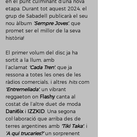
en el punt culminant d’una nova 
etapa. Durant tot aquest 2024, el 
grup de Sabadell publicarà el seu 
nou àlbum 
‘Sempre Joves’
, que 
promet ser el millor de la seva 
història! 
El primer volum del disc ja ha 
sortit a la llum, amb 
l’aclamat 
'Cada Tren'
, que ja 
ressona a totes les ones de les 
ràdios comercials, i altres 
hits 
com 
'Entremeliada'
, un vibrant 
reggaeton on 
Flashy
 canta al 
costat de l’altre duet de moda 
Dani6ix
 i
 IZZKID
. Una segona 
col·laboració que arriba des de 
terres argentines amb 
'Tiki Taka'
, i 
‘A qui trucaries?’
 un sorprenent 