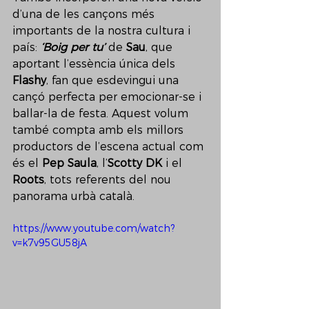
d’una de les cançons més 
importants de la nostra cultura i 
país: 
‘Boig per tu’
 de 
Sau
, que 
aportant l’essència única dels 
Flashy
, fan que esdevingui una 
cançó perfecta per emocionar-se i 
ballar-la de festa. Aquest volum 
també compta amb els millors 
productors de l’escena actual com 
és el 
Pep Saula
, l’
Scotty DK 
i el 
Roots
, tots referents del nou 
panorama urbà català. 
https://www.youtube.com/watch?
v=k7v95GU58jA