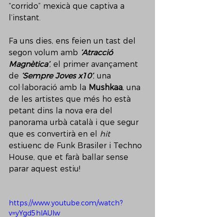
“corrido” mexicà que captiva a 
l’instant.
Fa uns dies, ens feien un tast del 
segon volum amb 
‘Atracció 
Magnètica’
, el primer avançament 
de 
‘Sempre Joves x10’
, una 
col·laboració amb la 
Mushkaa
, una 
de les artistes que més ho està 
petant dins la nova era del 
panorama urbà català i que segur 
que es convertirà en el 
hit 
estiuenc de Funk Brasiler i Techno 
House, que et farà ballar sense 
parar aquest estiu! 
https://www.youtube.com/watch?
v=yYgd5hIAUIw