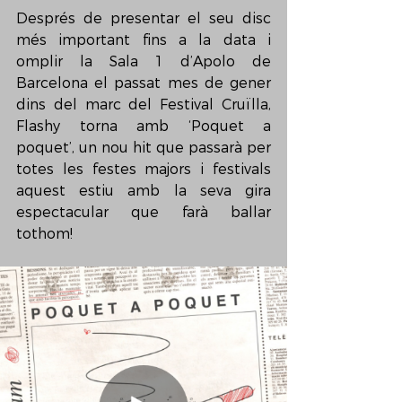
Després de presentar el seu disc 
més important fins a la data i 
omplir la Sala 1 d’Apolo de 
Barcelona el passat mes de gener 
dins del marc del Festival Cruïlla, 
Flashy torna amb ‘Poquet a 
poquet’, un nou hit que passarà per 
totes les festes majors i festivals 
aquest estiu amb la seva gira 
espectacular que farà ballar 
tothom!