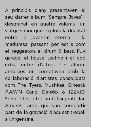
A principis d’any presentaven el 
seu darrer àlbum: ‘Sempre Joves’ -
desgranat en quatre volums- un 
viatge sonor que explora la dualitat 
entre la joventut eterna i la 
maduresa, passant per estils com 
el reggaeton, el drum & bass, l’UK 
garage, el house techno i el pop 
urbà, entre d’altres. Un àlbum 
ambiciós on comptaven amb la 
col·laboració d’artistes consolidats 
com The Tyets, Mushkaa, Ginestà, 
P.A.W.N Gang, Dani6ix & IZZKID, 
Serko i fins i tot amb l’argentí Ilan 
Amores, amb qui van compartir 
part de la gravació d’aquest treball 
a l’Argentina.