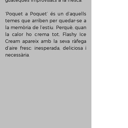
guateques improvisats a la fresca.
‘Poquet a Poquet’ és un d’aquells 
temes que arriben per quedar-se a 
la memòria de l’estiu. Perquè, quan 
la calor ho crema tot, Flashy Ice 
Cream apareix amb la seva ràfega 
d’aire fresc: inesperada, deliciosa i 
necessària.