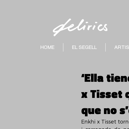
HOME
EL SEGELL
ARTI
‘Ella tie
x Tisset 
que no s
Enkhi x Tisset torn