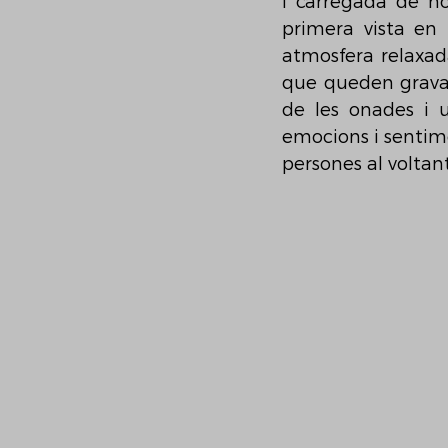
i carregada de no
primera vista en 
atmosfera relaxada
que queden gravats 
de les onades i u
emocions i sentime
persones al voltan