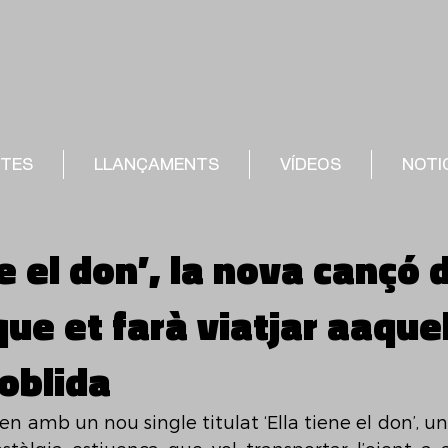
STES
LLANÇAMENTS
VÍDEOS
NOTI
ne el don’, la nova cançó 
que et farà viatjar aaque
’oblida
en amb un nou single titulat ‘Ella tiene el don’, un