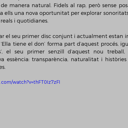
a de manera natural. Fidels al rap, però sense posa
 ells una nova oportunitat per explorar sonoritats 
 reals i quotidianes.
ar el seu primer disc conjunt i actualment estan i
‘Ella tiene el don’ forma part d’aquest procés, igu
, el seu primer senzill d’aquest nou treball,
a essència: transparència, naturalitat i històries
es.
e.com/watch?v=thFT0Iz7zFI