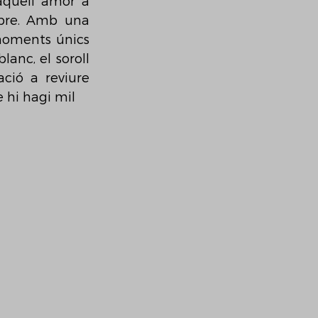
aquell amor a 
pre. Amb una 
moments únics 
anc, el soroll 
ció a reviure 
 hi hagi mil