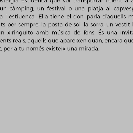
stàlgia estiuenca que vol transportar l’oient a 
un càmping, un festival o una platja al capves
 i estiuenca, ‘Ella tiene el don’ parla d’aquells 
per sempre: la posta de sol, la sorra, un vestit bl
n xiringuito amb música de fons. És una invita
nts reals, aquells que apareixen quan, encara que
t, per a tu només existeix una mirada.