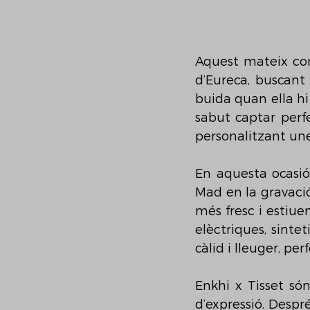
Aquest mateix conc
d’Eureca, buscant 
buida quan ella hi 
sabut captar perf
personalitzant une
En aquesta ocasió
Mad en la gravació
més fresc i estiue
elèctriques, sinte
càlid i lleuger, per
Enkhi x Tisset só
d’expressió. Despré