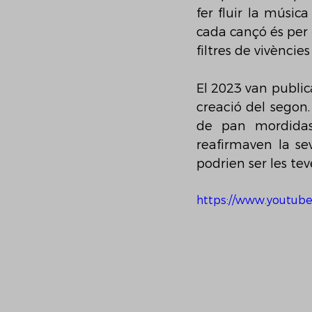
fer fluir la músic
cada cançó és per a
filtres de vivències
El 2023 van public
creació del segon. 
de pan mordidas’
reafirmaven la sev
podrien ser les tev
https://www.youtub