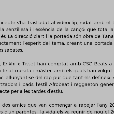
epte s’ha traslladat al videoclip, rodat amb el t
la senzillesa i l’essència de la cançó: que tota la
és. La direcció d’art i la portada són obra de Tana 
ectament l’esperit del tema, creant una portada 
s sabates.
, Enkhi x Tisset han comptat amb CSC Beats a l
 final, mescla i màster, amb els quals han volgut 
nc, allunyant-se del rap pur que tant els defineix.
titzadors i pads, l’estil Afrobeat i reggaeton gen
fecte per a les tardes d’estiu.
n dos amics que van començar a rapejar l’any 2
s d’un parèntesi, la vida els va reunir de nou el 2