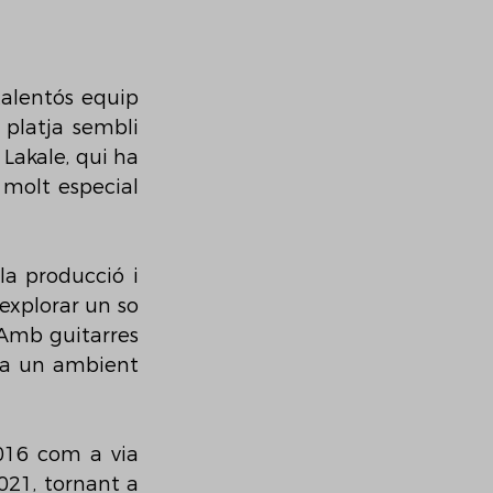
alentós equip 
 platja sembli 
Lakale, qui ha 
molt especial 
a producció i 
explorar un so 
 Amb guitarres 
era un ambient 
016 com a via 
021, tornant a 