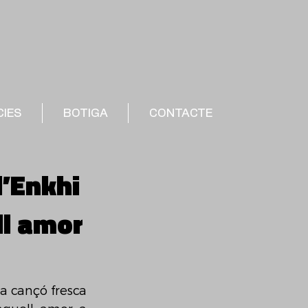
CIES
BOTIGA
CONTACTE
d’Enkhi
ll amor
a cançó fresca 