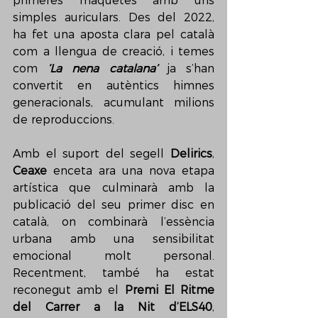
primeres maquetes amb uns 
simples auriculars. Des del 2022, 
ha fet una aposta clara pel català 
com a llengua de creació, i temes 
com 
‘La nena catalana’
 ja s’han 
convertit en autèntics himnes 
generacionals, acumulant milions 
de reproduccions.
Amb el suport del segell 
Delirics
, 
Ceaxe
 enceta ara una nova etapa 
artística que culminarà amb la 
publicació del seu primer disc en 
català, on combinarà l’essència 
urbana amb una sensibilitat 
emocional molt personal. 
Recentment, també ha estat 
reconegut amb el 
Premi El Ritme 
del Carrer a la Nit d’ELS40
, 