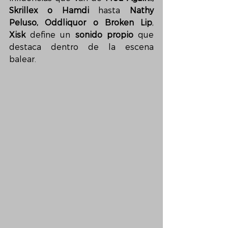
Skrillex o Hamdi
 hasta 
Nathy 
Peluso, Oddliquor o Broken Lip
, 
Xisk
 define un 
sonido propio
 que 
destaca dentro de la escena 
balear.