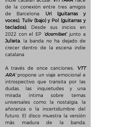
indie catalán actual. 
VITTARA
 nace 
de la conexión entre tres amigos 
de Barcelona: 
Uri (guitarras y 
voces), Tuliv (bajo) y Pol (guitarras y 
teclados).
 Desde sus inicios en 
2022 con el EP 
‘dosmilset’
, junto a 
Julieta
, la banda no ha dejado de 
crecer dentro de la escena indie 
catalana.
A través de once canciones, 
‘VTT 
ARA’
 propone un viaje emocional e 
introspectivo que transita por las 
dudas, las inquietudes y una 
mirada íntima sobre temas 
universales como la nostalgia, la 
añoranza o la incertidumbre del 
futuro. El disco muestra la versión 
más madura de la banda, 