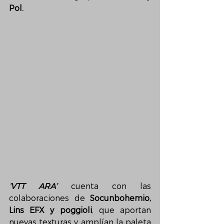
Pol.
‘VTT ARA’
 cuenta con las 
colaboraciones de 
Socunbohemio, 
Lins EFX y poggioli
, que aportan 
nuevas texturas y amplían la paleta 