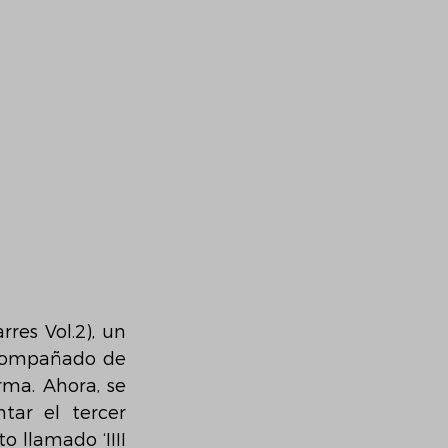
res Vol.2), un 
acompañado de 
ma. Ahora, se 
ar el tercer 
llamado ‘IIII 