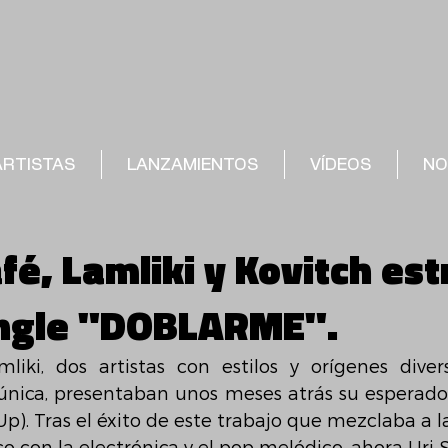
ARTISTAS
LANZAMIENTOS
VÍDEOS
NO
fé, Lamliki y Kovitch es
ingle "DOBLARME".
liki, dos artistas con estilos y orígenes diver
única, presentaban unos meses atrás su esperad
p). Tras el éxito de este trabajo que mezclaba a la