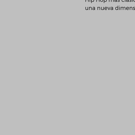
Hip Hop más clásic
una nueva dimensió