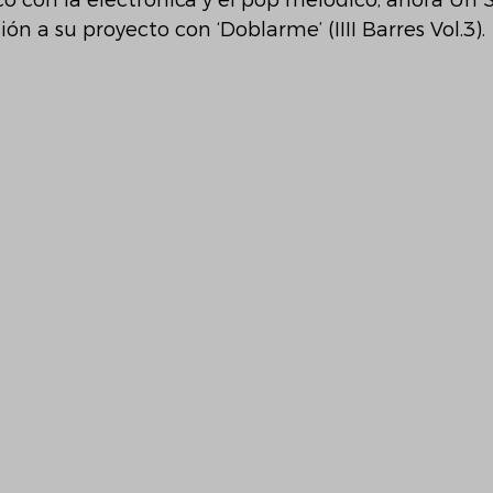
o con la electrónica y el pop melódico, ahora Uri 
n a su proyecto con ‘Doblarme’ (IIII Barres Vol.3).