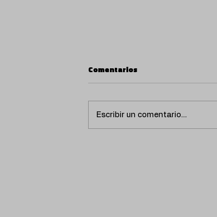
Comentarios
Escribir un comentario...
Uri Santafé, El Santo y
Acone estrenan nuevo
single "La rabona".