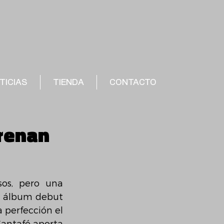
TICIAS
TIENDA
CONTACTO
trenan
sos, pero una 
o álbum debut 
 perfección el 