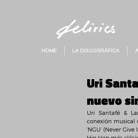
HOME
LA DISCOGRÁFICA
Uri Santa
nuevo s
Uri Santafé & Lam
conexión musical 
‘NGU’ (Never Give U