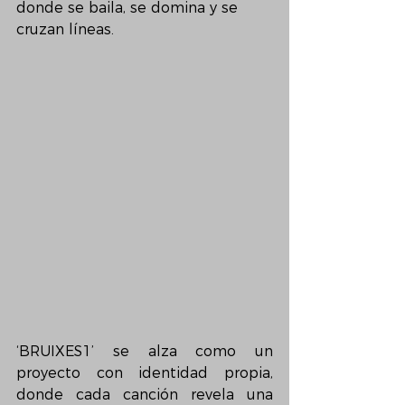
donde se baila, se domina y se 
cruzan líneas.
‘BRUIXES1’ se alza como un 
proyecto con identidad propia, 
donde cada canción revela una 