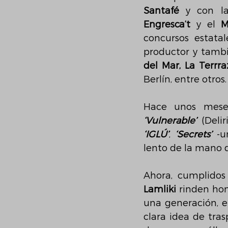
Santafé
Engresca’t
 y el 
M
concursos estata
productor y tambi
del Mar, La Terrra
Berlín, entre otros.
Hace unos mese
‘Vulnerable’
‘IGLÚ’
, 
‘Secrets’
 -u
lento de la mano 
Ahora, cumplidos
Lamliki
 rinden ho
una generación, e
clara idea de tras