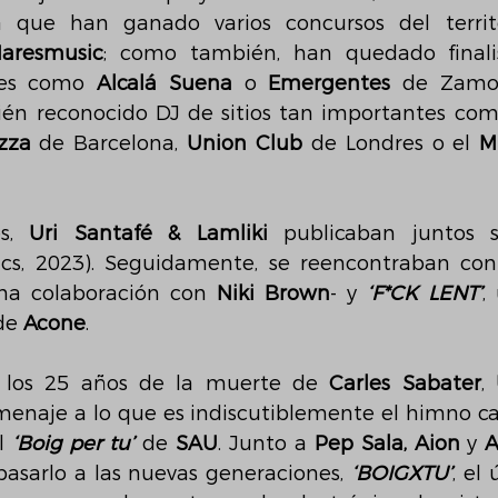
aresmusic
; como también, han quedado finalis
les como 
Alcalá Suena
 o 
Emergentes
 de Zamo
én reconocido DJ de sitios tan importantes com
zza
 de Barcelona, 
Union Club
 de Londres o el 
M
s, 
Uri Santafé & Lamliki
na colaboración con 
Niki Brown
- y 
‘F*CK LENT’
,
de 
Acone
.
 los 25 años de la muerte de 
Carles Sabater
, 
menaje a lo que es indiscutiblemente el himno ca
l 
‘Boig per tu’
 de 
SAU
. Junto a 
Pep Sala, Aion
 y 
A
pasarlo a las nuevas generaciones, 
‘BOIGXTU’
, el 