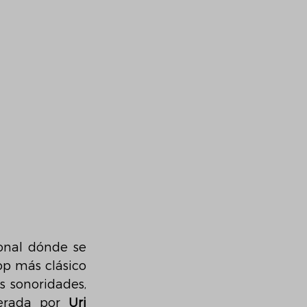
onal dónde se 
p más clásico 
 sonoridades, 
erada por 
Uri 