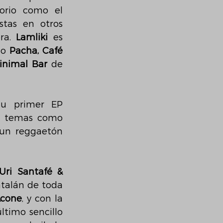
 y con la que han ganado varios concursos del territorio como el 
tas en otros 
ra. 
Lamliki 
es 
o 
Pacha, Café 
inimal Bar
 de 
 publicaban juntos su primer EP 
 (Delirics, 2023). Seguidamente, se reencontraban con temas como 
 un reggaetón 
Uri Santafé & 
talán de toda 
cone
, y con la 
último sencillo 