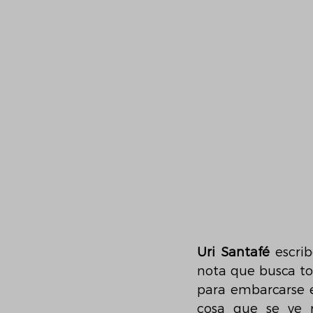
Uri Santafé
 escri
nota que busca toc
para embarcarse e
cosa que se ve r