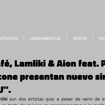
ARTISTAS
LANZAMIENTOS
VÍDEOS
NO
fé, Lamliki & Aion feat. 
cone presentan nuevo si
U".
liki 
son dos artistas que, a pesar de venir de est