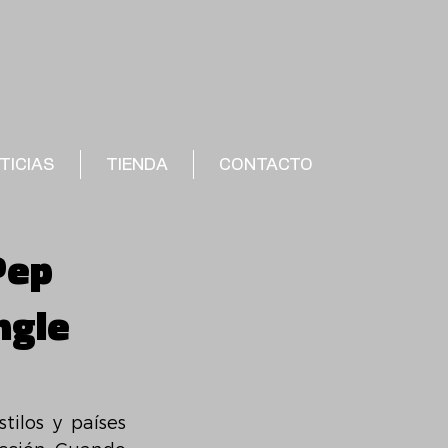
TICIAS
TIENDA
CONTACTO
Pep
ngle
ilos y países 