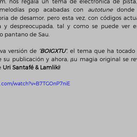
, nos regala un tema de electrónica de pista, 
melodías pop acabadas con 
autotune
 donde 
ria de desamor, pero esta vez, con códigos actua
a y despreocupada, tal y como se puede ver en 
co pantano de Sau.
va versión de 
‘BOIGXTU’
, el tema que ha tocado 
u publicación y ahora, ¡su magia original se revi
 
Uri Santafé & Lamliki
!
e.com/watch?v=B7TGOnP7niE