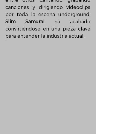
entre otros. Cantando, grabando 
canciones y dirigiendo videoclips 
por toda la escena underground, 
Slim Samurai
 ha acabado 
convirtiéndose en una pieza clave 
para entender la industria actual.