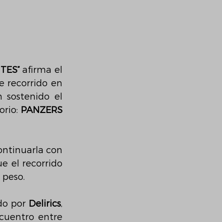
TES”
 afirma el 
e recorrido en 
 sostenido el 
rio: 
PANZERS 
ontinuarla con 
e el recorrido 
 peso.
do por 
Delirics
, 
uentro entre 