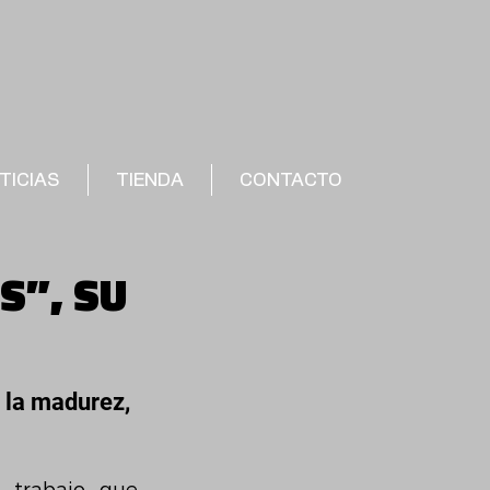
TICIAS
TIENDA
CONTACTO
S”, SU
 la madurez, 