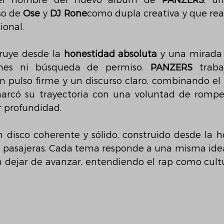
el nombre del nuevo álbum de 
PANZERS
, un
so de 
Ose
 y 
DJ Rone
como dupla creativa y que reaf
ional.
ruye desde la 
honestidad absoluta
 y una mirada
nes ni búsqueda de permiso. 
PANZERS
 traba
n pulso firme y un discurso claro, combinando el r
marcó su trayectoria con una voluntad de rompe
 profundidad.
n disco coherente y sólido, construido desde la ho
pasajeras. Cada tema responde a una misma idea
sin dejar de avanzar, entendiendo el rap como cult