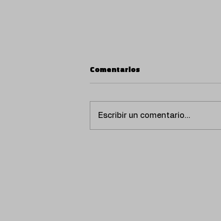
Comentarios
Escribir un comentario...
PANZERS FIRMAN JUNTO A
SFDK “ASÍ SÍ”, SU
COLABORACIÓN MÁS
ESPERADA