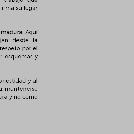
 trabajo que 
irma su lugar 
 madura. Aquí 
jan desde la 
espeto por el 
r esquemas y 
nestidad y al 
: mantenerse 
ura y no como 