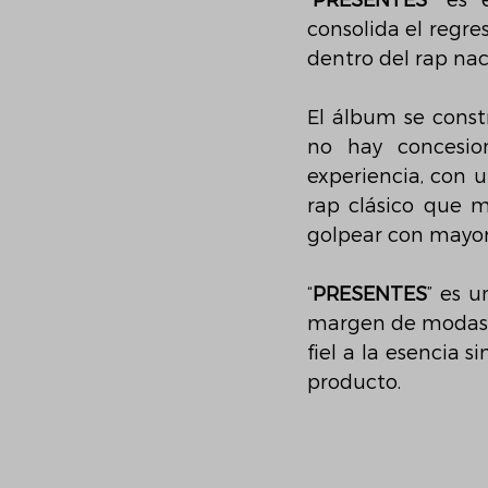
“PRESENTES”
 es 
consolida el regre
dentro del rap nac
El álbum se const
no hay concesio
experiencia, con u
rap clásico que 
golpear con mayor
“
PRESENTES
” es u
margen de modas 
fiel a la esencia 
producto.