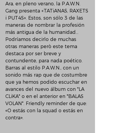
Ara, en pleno verano, la P.A.W.N. 
Gang presenta «TATiANAS, RAXETS 
i PUT4S». Estos, son sólo 3 de las 
maneras de nombrar la profesión 
más antigua de la humanidad... 
Podríamos decirlo de muchas 
otras maneras però este tema 
destaca por ser breve y 
contundente, para nada poético. 
Barras al estilo P.A.W.N., con un 
sonido más rap que de costumbre 
que ya hemos podido escuchar en 
avances del nuevo álbum con "LA 
CLiKA" o en el anterior en "BALAS 
VOLAN". Friendly reminder de que: 
«O estás con la squad o estás en 
contra».