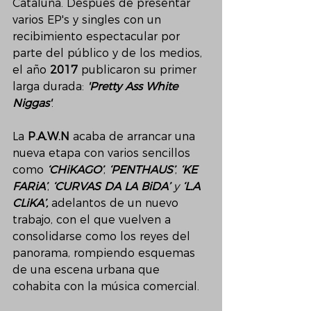
Cataluña. Después de presentar 
varios EP's y singles con un 
recibimiento espectacular por 
parte del público y de los medios, 
el año 
2017 
publicaron su primer 
larga durada: 
'Pretty Ass White 
Niggas'
.
La 
P.A.W.N
 acaba de arrancar una 
nueva etapa con varios sencillos 
como 
‘CHiKAGO’
, 
‘PENTHAUS’
, 
‘KE 
FARiA’
, 
‘CURVAS DA LA BiDA’
 y
 ‘L.A 
CLiKA’, 
adelantos de un nuevo 
trabajo, con el que vuelven a 
consolidarse como los reyes del 
panorama, rompiendo esquemas 
de una escena urbana que 
cohabita con la música comercial.