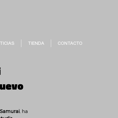
TICIAS
TIENDA
CONTACTO
i
nuevo
 Samurai
, ha 