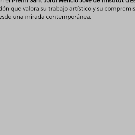
n el 
Premi Sant Jordi Menció Jove
de l’Institut d’E
rdón que valora su trabajo artístico y su compromis
desde una mirada contemporánea.