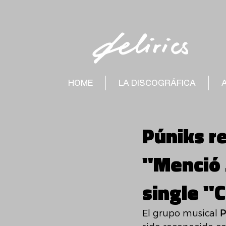
HOME
LA DISCOGRÁFICA
Púniks re
"Menció 
single "C
El grupo musical 
P