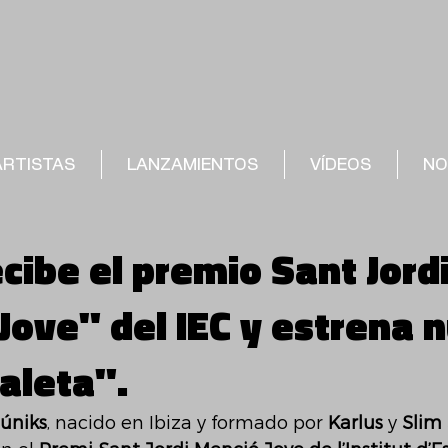
ARTISTAS
LANZAMIENTOS
VÍDEOS
NO
cibe el premio Sant Jord
Jove" del IEC y estrena 
aleta".
úniks
, nacido en Ibiza y formado por 
Karlus
 y 
Slim