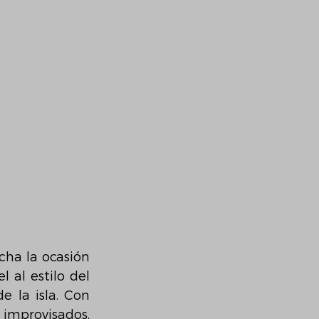
ha la ocasión 
l al estilo del 
 la isla. Con 
ritmos suaves y letras que evocan atardeceres, caminos y baños improvisados, 