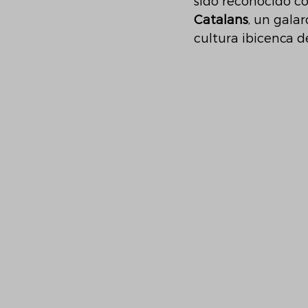
sido reconocido co
Catalans
, un gala
cultura ibicenca 