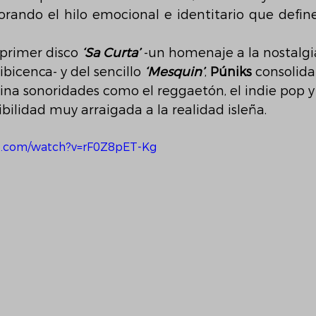
orando el hilo emocional e identitario que define
 primer disco 
‘Sa Curta’
 -un homenaje a la nostalgia,
ibicenca- y del sencillo 
‘Mesquin’
, 
Púniks 
consolida
na sonoridades como el reggaetón, el indie pop y
ibilidad muy arraigada a la realidad isleña.
e.com/watch?v=rF0Z8pET-Kg