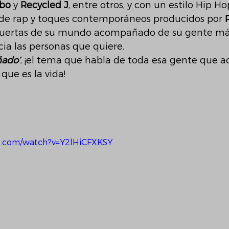
ibo
 y 
Recycled J
, entre otros, y con un estilo Hip Ho
de rap y toques contemporáneos producidos por 
 puertas de su mundo acompañado de su gente má
a las personas que quiere. 
ñado’
, ¡el tema que habla de toda esa gente que 
que es la vida!
e.com/watch?v=Y2lHiCFXKSY