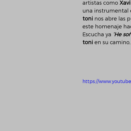
artistas como 
Xav
una instrumental 
toni
 nos abre las
este homenaje haci
Escucha ya 
‘He so
toni
 en su camino, 
https://www.youtub