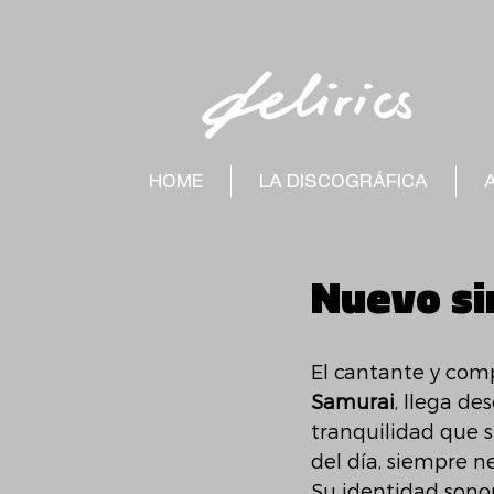
HOME
LA DISCOGRÁFICA
Nuevo si
El cantante y comp
Samurai
, llega de
tranquilidad que 
del día, siempre n
Su identidad sono