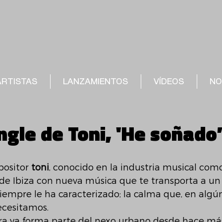
ARTISTAS
LANZAMIENTOS
VÍDEOS
NO
ngle de Toni, 'He soñado
ositor 
toni
, conocido en la industria musical com
sde Ibiza con nueva música que te transporta a un
siempre le ha caracterizado; la calma que, en al
ecesitamos. 
ra ya forma parte del nexo urbano desde hace má