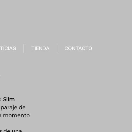
TICIAS
TIENDA
CONTACTO
’
o 
Slim 
 paraje de 
gún momento 
s de una 