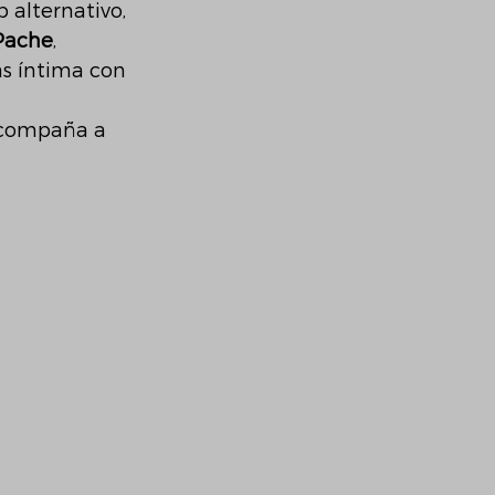
p alternativo, 
Pache
, 
s íntima con 
acompaña a 