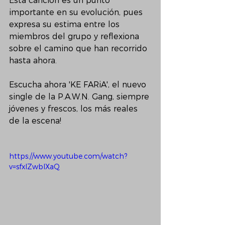
Esta canción es un punto 
importante en su evolución, pues 
expresa su estima entre los 
miembros del grupo y reflexiona 
sobre el camino que han recorrido 
hasta ahora.
Escucha ahora 'KE FARiA', el nuevo 
single de la P.A.W.N. Gang, siempre 
jóvenes y frescos, los más reales 
de la escena!
https://www.youtube.com/watch?
v=sfxIZwbIXaQ