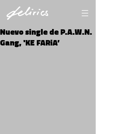
Nuevo single de P.A.W.N.
Gang, 'KE FARiA’