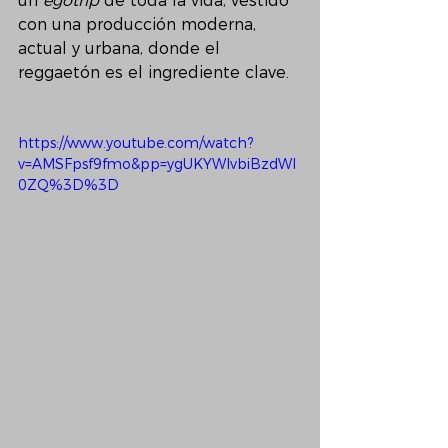
un 
egotrip
 de toda la vida, vestido 
con una producción moderna, 
actual y urbana, donde el 
reggaetón es el ingrediente clave.
https://www.youtube.com/watch?
v=AMSFpsf9fmo&pp=ygUKYWlvbiBzdWl
0ZQ%3D%3D