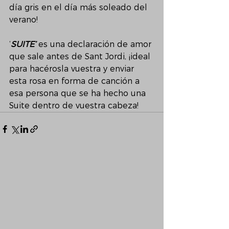
día gris en el día más soleado del 
verano!
‘
SUITE’
 es una declaración de amor 
que sale antes de Sant Jordi, ¡ideal 
para hacérosla vuestra y enviar 
esta rosa en forma de canción a 
esa persona que se ha hecho una 
Suite dentro de vuestra cabeza!