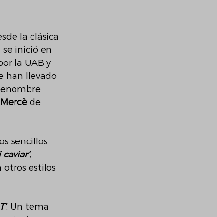
de la clásica 
- se inició en 
por la UAB y 
e han llevado 
 renombre 
a Mercè
 de 
s sencillos 
caviar’
, 
otros estilos 
T’
. Un tema 