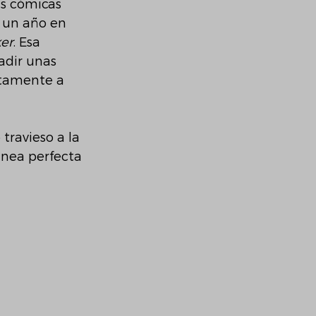
s cómicas 
 un año en 
er
. Esa 
adir unas 
ctamente a 
travieso a la 
ánea perfecta 