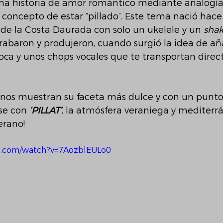
una historia de amor romántico mediante analogía
 concepto de estar “pillado”. Este tema nació hace
de la Costa Daurada con solo un ukelele y un 
shak
abaron y produjeron, cuando surgió la idea de añ
oca y unos chops vocales que te transportan dire
 nos muestran su faceta más dulce y con un punto 
se con 
‘PILLAT’
, la atmósfera veraniega y mediterr
erano!
e.com/watch?v=7AozblEULo0