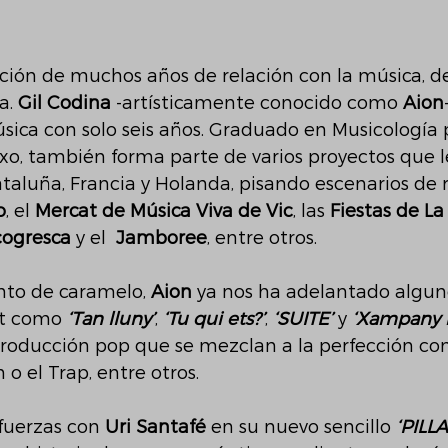
ción de muchos años de relación con la música, des
a. 
Gil Codina
 -artísticamente conocido como 
Aion
ica con solo seis años. Graduado en Musicología 
xo, también forma parte de varios proyectos que l
ataluña, Francia y Holanda, pisando escenarios de
o
, el 
Mercat de Música Viva de Vic
, las 
Fiestas de L
cogresca
 y el  
Jamboree
, entre otros.
nto de caramelo, 
Aion
 ya nos ha adelantado alguno
t como 
‘Tan lluny’
, 
‘Tu qui ets?’
, 
‘SUITE’
 y 
‘Xampany i 
oducción pop que se mezclan a la perfección con 
o el Trap, entre otros.
uerzas con 
Uri Santafé
 en su nuevo sencillo 
‘PILLA