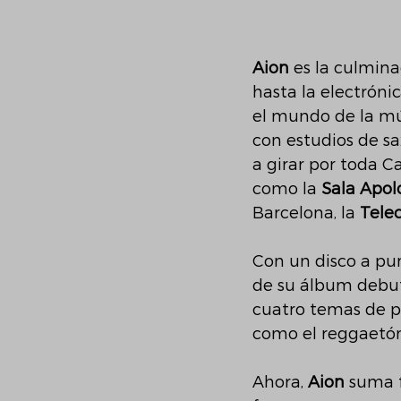
Aion 
es la culmina
hasta la electrónic
el mundo de la mús
con estudios de sa
a girar por toda C
como la 
Sala Apol
Barcelona, la 
Tele
Con un disco a pu
de su álbum debu
cuatro temas de pr
como el reggaetón 
Ahora, 
Aion 
suma f