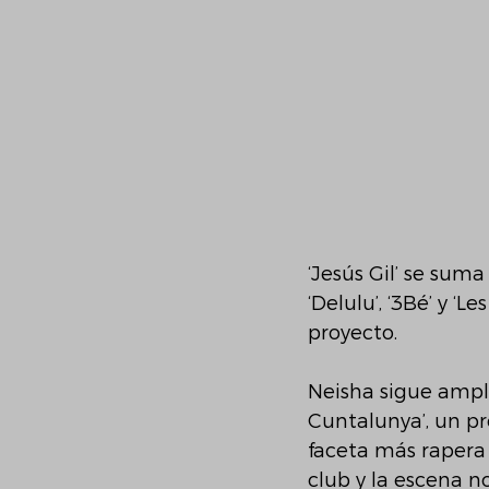
‘Jesús Gil’ se sum
‘Delulu’, ‘3Bé’ y 
proyecto.
Neisha sigue ampli
Cuntalunya’, un pr
faceta más rapera 
club y la escena 