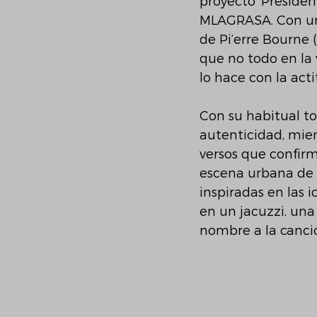
proyecto ‘Presiden
MLAGRASA. Con una 
de Pi’erre Bourne (
que no todo en la 
lo hace con la acti
Con su habitual t
autenticidad, mie
versos que confirm
escena urbana de B
inspiradas en las 
en un jacuzzi, una
nombre a la canci