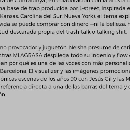
ta de Cuntalunya’, en colaboración con la artista 
base de trap producida por L-street, inspirada e
Kansas, Carolina del Sur, Nueva York), el tema expl
vida se puede comprar con dinero —ni la belleza, ni
tud descarada propia del trash talk o talking shit.
ono provocador y juguetón, Neisha presume de car
ntras MLAGRASA despliega todo su ingenio y flow 
an por qué es una de las voces con más personali
arcelona. El visualizer y las imágenes promociona
icónicas escenas de los años 90 con Jesús Gil y las
 referencia directa a una de las barras del tema y 
ón.