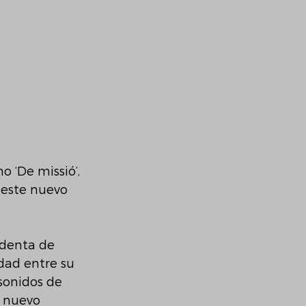
 ‘De missió’,
 este nuevo 
identa de 
dad entre su 
sonidos de 
 nuevo 