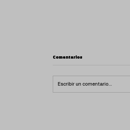
Comentarios
Escribir un comentario...
Entre la pista y el caos:
Neisha presenta ‘Delulu’,
un viaje al lado oscuro del
clubbing