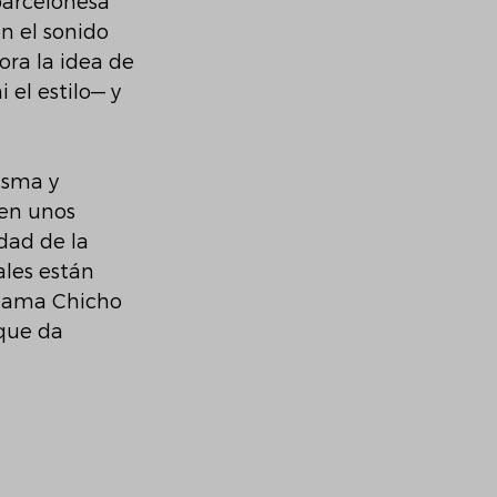
barcelonesa 
n el sonido 
ora la idea de 
 el estilo— y
isma y 
en unos 
dad de la 
les están 
 Mama Chicho 
que da 