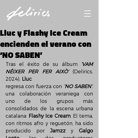
Lluc y Flashy Ice Cream
encienden el verano con
‘NO SABEN’
Tras el éxito de su álbum 
‘VAM 
NÉIXER PER FER AIXÒ’
 (Delirics, 
2024), 
Lluc
regresa con fuerza con 
‘NO SABEN’
, 
una colaboración veraniega con 
uno de los grupos más 
consolidados de la escena urbana 
catalana: 
Flashy Ice Cream
. El tema, 
con ritmos afro y reguetón, ha sido 
producido por 
Jamzz
 y 
Galgo 