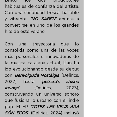
Lento
, los dos productores 
habituales de confianza del artista. 
Con una sonoridad fresca, bailable 
y vibrante, 
‘NO SABEN’
 apunta a 
convertirse en uno de los grandes 
hits de este verano.
Con una trayectoria que lo 
consolida como una de las voces 
más personales e innovadoras de 
la música catalana actual, 
Lluc
 ha 
ido evolucionando desde su debut 
con 
‘Benvolguda Nostàlgia’
 (Delirics, 
2022) hasta 
‘peixcru’s shisha 
lounge’
 (Delirics, 2023), 
construyendo un universo sonoro 
que fusiona lo urbano con el indie 
pop. El EP 
‘TOTES LES VEUS ARA 
SÓN ECOS’
 (Delirics, 2024) incluyó 