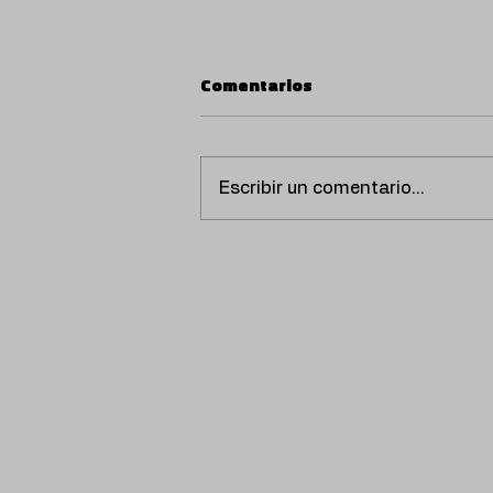
Comentarios
Escribir un comentario...
Lluc estrena nuevo single
"REAL".