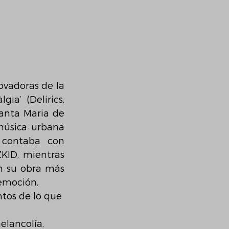
vadoras de la 
a’ (Delirics, 
Santa Maria de 
música urbana 
contaba con 
KID, mientras 
n su obra más 
emoción. 
ntos de lo que 
elancolía, 