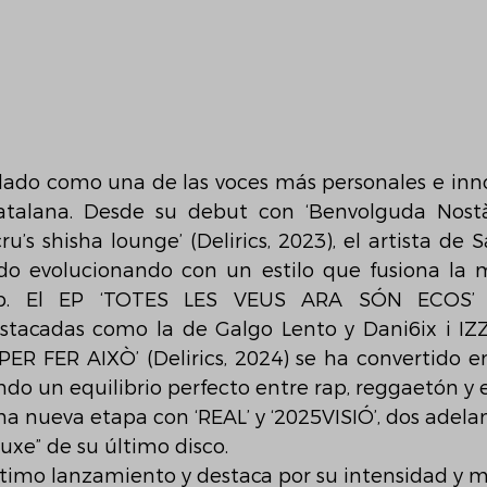
idado como una de las voces más personales e inno
talana. Desde su debut con ‘Benvolguda Nostàlgi
ru’s shisha lounge’ (Delirics, 2023), el artista de 
do evolucionando con un estilo que fusiona la 
op. El EP ‘TOTES LES VEUS ARA SÓN ECOS’ 
stacadas como la de Galgo Lento y Dani6ix i IZZ
ER FER AIXÒ’ (Delirics, 2024) se ha convertido e
ndo un equilibrio perfecto entre rap, reggaetón y 
na nueva etapa con ‘REAL’ y ‘2025VISIÓ’, dos adela
luxe” de su último disco. 
último lanzamiento y destaca por su intensidad y m