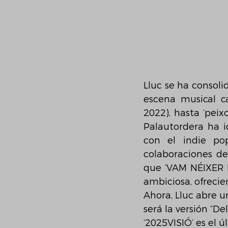
Lluc se ha consol
escena musical ca
2022), hasta ‘peixc
Palautordera ha i
con el indie p
colaboraciones de
que ‘VAM NÉIXER P
ambiciosa, ofrecie
Ahora, Lluc abre u
será la versión “De
‘2025VISIÓ’ es el 