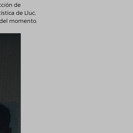
cción de 
stica de Lluc, 
s del momento.