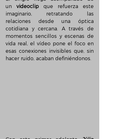
un 
videoclip
 que refuerza este 
imaginario, retratando las 
relaciones desde una óptica 
cotidiana y cercana. A través de 
momentos sencillos y escenas de 
vida real, el vídeo pone el foco en 
esas conexiones invisibles que, sin 
hacer ruido, acaban definiéndonos.