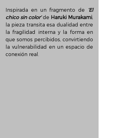
Inspirada en un fragmento de 
‘El 
chico sin color’ 
de 
Haruki Murakami
, 
la pieza transita esa dualidad entre 
la fragilidad interna y la forma en 
que somos percibidos, convirtiendo 
la vulnerabilidad en un espacio de 
conexión real.