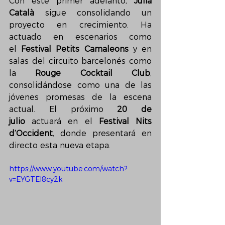
Con este primer adelanto, 
Júlia 
Català
 sigue consolidando un 
proyecto en crecimiento. Ha 
actuado en escenarios como 
el 
Festival Petits Camaleons
 y en 
salas del circuito barcelonés como 
la 
Rouge Cocktail Club
, 
consolidándose como una de las 
jóvenes promesas de la escena 
actual. El próximo 
20 de 
julio
 actuará en el 
Festival Nits 
d’Occident
, donde presentará en 
directo esta nueva etapa.
https://www.youtube.com/watch?
v=EYGTEl8cy2k