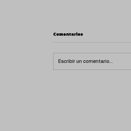
Comentarios
Escribir un comentario...
JÚLIA CATALÀ PRESENTA
‘GET READY WITH ME’,
SEGUNDO ADELANTO DE
SU NUEVO EP SOBRE LA
DESCONEXIÓN DIGITAL