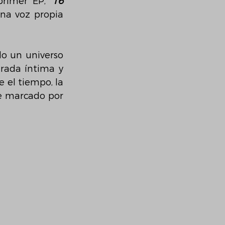
primer EP, 
‘16 
na voz propia 
o un universo 
rada íntima y 
 el tiempo, la 
e marcado por 