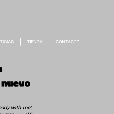
TICIAS
TIENDA
CONTACTO
n
u nuevo
ready with me’
, 