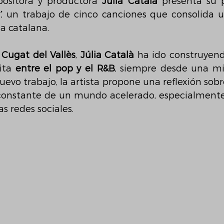
ositora y productora 
Júlia Català
 presenta su 
’
, un trabajo de cinco canciones que consolida u
a catalana.
 Cugat del Vallès
, 
Júlia Català
 ha ido construyend
ita
 entre el pop y el R&B
, siempre desde una mi
evo trabajo, la artista propone una reflexión sobre
n constante de un mundo acelerado, especialment
s redes sociales.