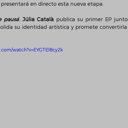
 presentará en directo esta nueva etapa.
e pausa
’
, 
Júlia Català
 publica su primer EP junto
lida su identidad artística y promete convertirla 
e.com/watch?v=EYGTEl8cy2k