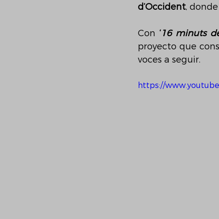
d’Occident
, donde
Con 
‘
16 minuts d
proyecto que conso
voces a seguir.
https://www.youtub