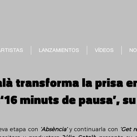
ARTISTAS
LANZAMIENTOS
VÍDEOS
NO
alà transforma la prisa e
‘16 minuts de pausa’, s
ueva etapa con
‘Absència’
y continuarla con 
‘Get 