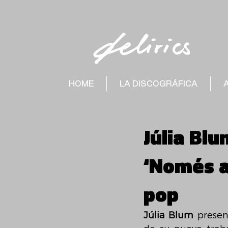
HOME
LA DISCOGRÁFICA
Júlia Bl
‘Només a
pop
Júlia Blum
 presen