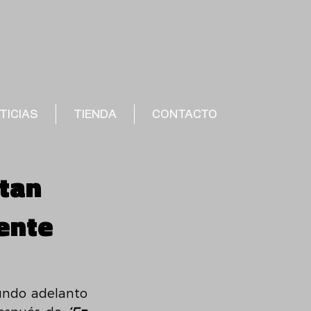
TICIAS
TIENDA
CONTACTO
ntan
ente
undo adelanto 