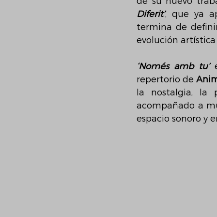
de su nuevo traba
Diferit’
, que ya a
termina de defini
evolución artístic
‘Només amb tu’
 
repertorio de 
Anim
la nostalgia, l
acompañado a much
espacio sonoro y 