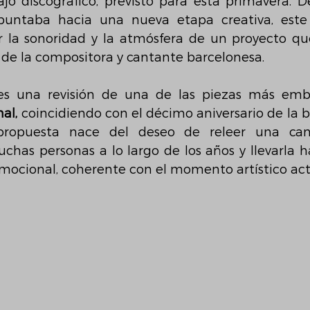
jo discográfico, previsto para esta primavera. 
puntaba hacia una nueva etapa creativa, este 
r la sonoridad y la atmósfera de un proyecto que
a de la compositora y cantante barcelonesa.
es una revisión de una de las piezas más embl
al,
 coincidiendo con el décimo aniversario de la b
a propuesta nace del deseo de releer una ca
as personas a lo largo de los años y llevarla h
emocional, coherente con el momento artístico act