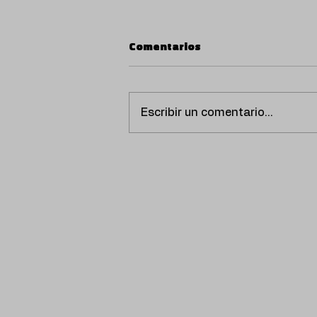
Comentarios
Escribir un comentario...
SCORPIO PRESENTA
‘VENTILADOR’, UN
REGGAETÓN CALIENTE Y
NOSTÁLGICO QUE AMPLÍA
SU UNIVERSO MUSICAL