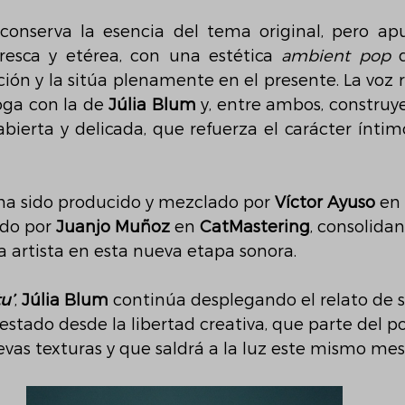
conserva la esencia del tema original, pero ap
esca y etérea, con una estética 
ambient pop
 
oga con la de 
Júlia Blum
 y, entre ambos, construy
bierta y delicada, que refuerza el carácter íntim
ha sido producido y mezclado por 
Víctor Ayuso 
en
do por 
Juanjo Muñoz 
en 
CatMastering
, consolida
 artista en esta nueva etapa sonora.
u’
, 
Júlia Blum 
continúa desplegando el relato de 
estado desde la libertad creativa, que parte del po
vas texturas y que saldrá a la luz este mismo me