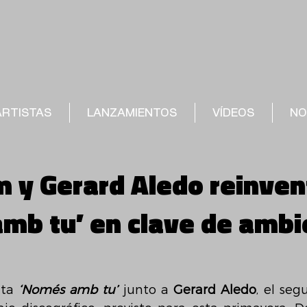
ARTISTAS
LANZAMIENTOS
VÍDEOS
NO
um y Gerard Aledo reinve
mb tu’ en clave de ambi
ta 
‘Només amb tu’ 
junto a 
Gerard Aledo
, el seg