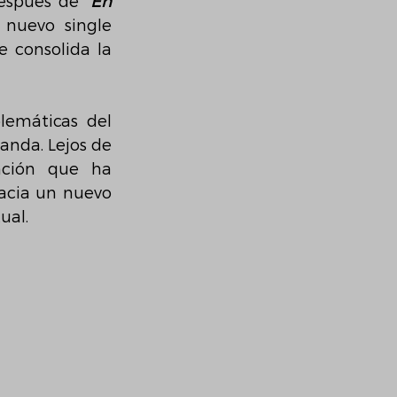
Después de
 ‘En 
nuevo single 
 consolida la 
emáticas del 
anda. Lejos de 
nción que ha 
acia un nuevo 
ual.