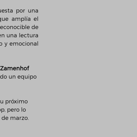
uesta por una 
que amplía el 
universo de la canción y la sitúa plenamente en el presente. La voz reconocible de 
en una lectura 
o y emocional 
 Zamenhof 
ndo un equipo 
su próximo 
p, pero lo 
s de marzo.