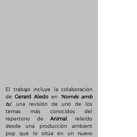
El trabajo incluye la colaboración 
de 
Gerard Aledo
 en 
‘Només amb 
tu’
, una revisión de uno de los 
temas más conocidos del 
repertorio de 
Animal
, releído 
desde una producción ambient 
pop que lo sitúa en un nuevo 