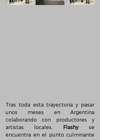
Tras toda esta trayectoria y pasar 
unos meses en Argentina 
colaborando con productores y 
artistas locales, 
Flashy
 se 
encuentra en el punto culminante 