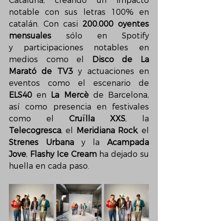
Cataluña, creando un impacto 
notable con sus letras 100% en 
catalán. Con casi 
200.000 oyentes 
mensuales
 sólo en Spotify 
y participaciones notables en 
medios como el 
Disco de La 
Marató de TV3
 y actuaciones en 
eventos como el escenario de 
ELS40 
en 
La Mercè
 de Barcelona, 
así como presencia en festivales 
como el 
Cruïlla XXS
, la 
Telecogresca
, el 
Meridiana Rock
, el 
Strenes Urbana
 y la 
Acampada 
Jove
, 
Flashy Ice Cream
 ha dejado su 
huella en cada paso.