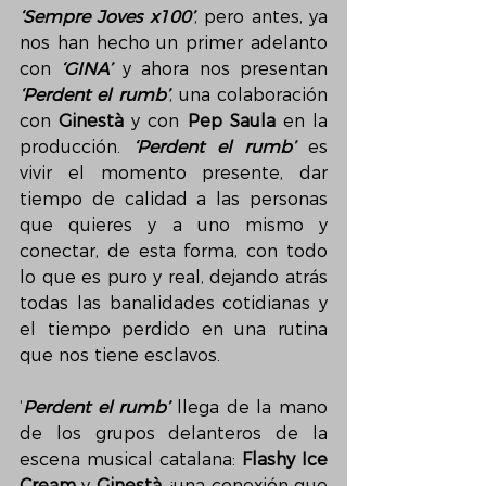
‘Sempre Joves x100’
, pero antes, ya 
nos han hecho un primer adelanto 
con 
‘GINA’
 y ahora nos presentan 
‘Perdent el rumb’
, una colaboración 
con 
Ginestà 
y con 
Pep Saula
 en la 
producción. 
‘Perdent el rumb’
 es 
vivir el momento presente, dar 
tiempo de calidad a las personas 
que quieres y a uno mismo y 
conectar, de esta forma, con todo 
lo que es puro y real, dejando atrás 
todas las banalidades cotidianas y 
el tiempo perdido en una rutina 
que nos tiene esclavos.
‘
Perdent el rumb’
 llega de la mano 
de los grupos delanteros de la 
escena musical catalana: 
Flashy Ice 
Cream
 y 
Ginestà
, ¡una conexión que 