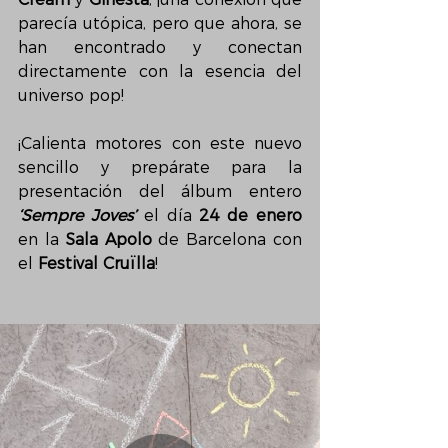
parecía utópica, pero que ahora, se 
han encontrado y conectan 
directamente con la esencia del 
universo pop!
¡Calienta motores con este nuevo 
sencillo y prepárate para la 
presentación del álbum entero 
‘Sempre Joves’
 el día 
24 de enero
en la 
Sala Apolo
 de Barcelona con 
el 
Festival Cruïlla
!