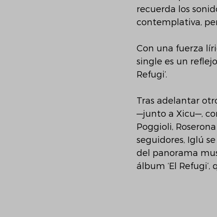
recuerda los soni
contemplativa, per
Con una fuerza lír
single es un reflej
Refugi’.
Tras adelantar otro
—junto a Xicu—, co
Poggioli, Roserona
seguidores, Iglú s
del panorama musi
álbum ‘El Refugi’, 