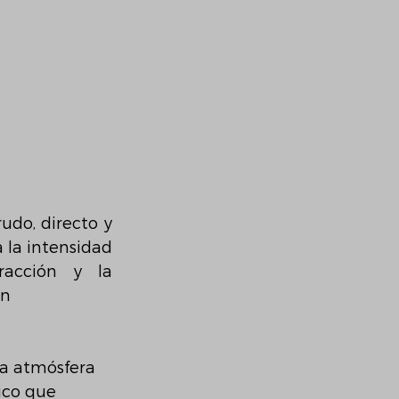
udo, directo y 
 la intensidad 
acción y la 
an
na atmósfera 
ico que 