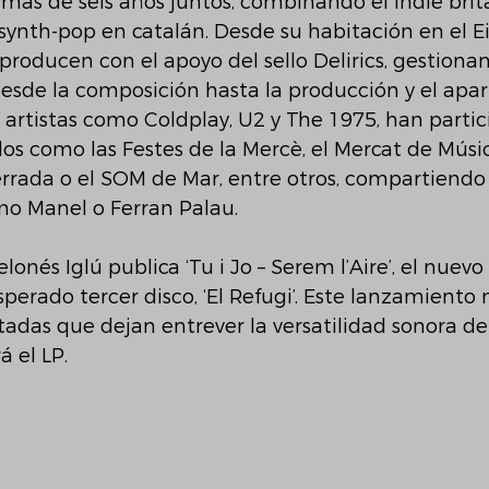
más de seis años juntos, combinando el indie britá
synth-pop en catalán. Desde su habitación en el E
producen con el apoyo del sello Delirics, gestiona
desde la composición hasta la producción y el apar
 artistas como Coldplay, U2 y The 1975, han parti
dos como las Festes de la Mercè, el Mercat de Músic
Ferrada o el SOM de Mar, entre otros, compartiendo
mo Manel o Ferran Palau.
lonés Iglú publica ‘Tu i Jo – Serem l’Aire’, el nuevo
perado tercer disco, ‘El Refugi’. Este lanzamiento
adas que dejan entrever la versatilidad sonora del
 el LP.