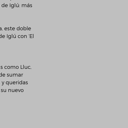
de Iglú: más 
, este doble 
e Iglú con ‘El 
s como Lluc, 
 de sumar 
 y queridas 
 su nuevo 