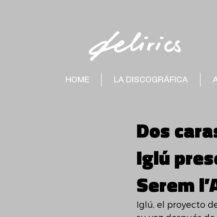
HOME
LA DISCOGRÁFICA
Dos cara
Iglú pres
Serem l’A
Iglú, el proyecto 