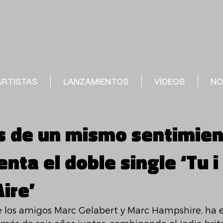
ARTISTAS
LANZAMIENTOS
VÍDEOS
NO
s de un mismo sentimien
enta el doble single ‘Tu i 
ire’
de los amigos Marc Gelabert y Marc Hampshire, ha