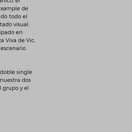
nico, el 
ixample de 
ndo todo el 
tado visual.
cipado en 
a Viva de Vic, 
 escenario 
 doble single 
 muestra dos 
 grupo y el 