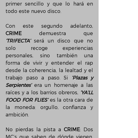
primer sencillo y que lo hará en 
todo este nuevo disco.
Con este segundo adelanto, 
CRIME
 demuestra que 
‘TRIFECTA’
 será un disco que no 
solo recoge experiencias 
personales, sino también una 
forma de vivir y entender el rap 
desde la coherencia, la lealtad y el 
trabajo paso a paso. Si 
‘Plazas y 
Serpientes’
 era un homenaje a las 
raíces y a los barrios obreros, 
‘YA’LL 
FOOD FOR FLIES’
es la otra cara de 
la moneda: orgullo, confianza y 
ambición.
No pierdas la pista a 
CRIME
: Dos 
MC’s que saben de dónde vienen, 