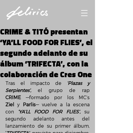
CRIME & TITÓ presentan
‘YA’LL FOOD FOR FLIES’, el
segundo adelanto de su
álbum ‘TRIFECTA’, con la
colaboración de Cres One
Tras el impacto de 
‘Plazas y 
Serpientes’,
 el grupo de rap 
CRIME
 —formado por los MC’s 
Ziel
 y 
Parlis
— vuelve a la escena 
con 
‘YA’LL FOOD FOR FLIES’,
 su 
segundo adelanto antes del 
lanzamiento de su primer álbum, 