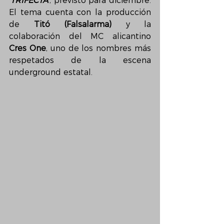
‘
TRIFECTA’
, previsto para diciembre. 
El tema cuenta con la producción 
de 
Titó
(Falsalarma)
 y la 
colaboración del MC alicantino 
Cres One
, uno de los nombres más 
respetados de la escena 
underground estatal.