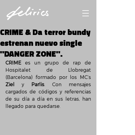
CRIME & Da terror bundy
estrenan nuevo single
"DANGER ZONE".
CRIME 
es un grupo de rap de 
Hospitalet de Llobregat 
(Barcelona) formado por los MC’s 
Ziel
 y 
Parlis
. Con mensajes 
cargados de códigos y referencias 
de su día a día en sus letras, han 
llegado para quedarse.