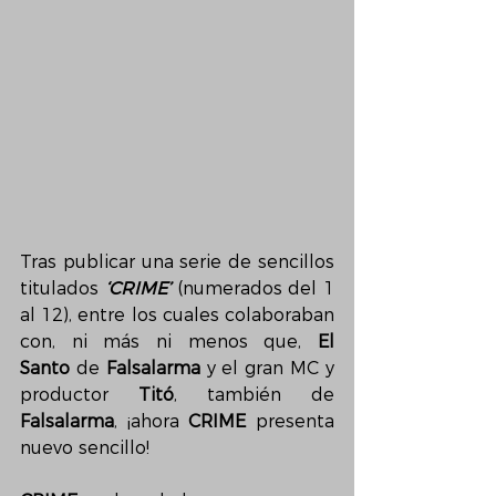
Tras publicar una serie de sencillos 
titulados 
‘CRIME’
 (numerados del 1 
al 12), entre los cuales colaboraban 
con, ni más ni menos que, 
El 
Santo
 de 
Falsalarma
y el gran MC y 
productor 
Titó
, también de 
Falsalarma
, ¡ahora 
CRIME
 presenta 
nuevo sencillo!