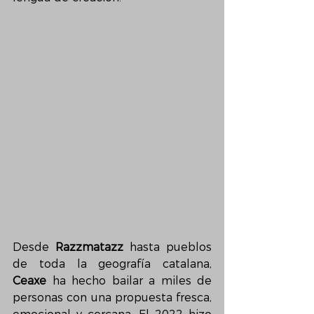
Desde 
Razzmatazz
 hasta pueblos 
de toda la geografía catalana, 
Ceaxe
 ha hecho bailar a miles de 
personas con una propuesta fresca, 