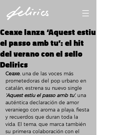
Ceaxe lanza ‘Aquest estiu
el passo amb tu’: el hit
del verano con el sello
Delirics
Ceaxe
, una de las voces más 
prometedoras del pop urbano en 
catalán, estrena su nuevo single 
‘Aquest estiu el passo amb tu’
, una 
auténtica declaración de amor 
veraniego con aroma a playa, fiesta 
y recuerdos que duran toda la 
vida. El tema, que marca también 
su primera colaboración con el 