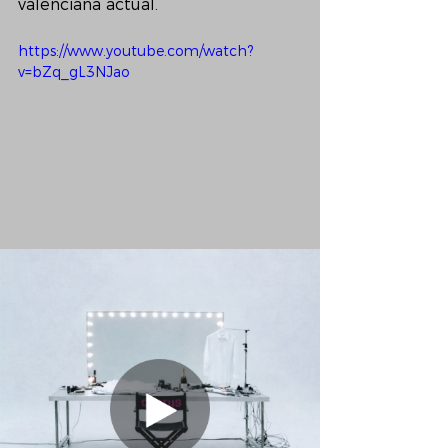
valenciana actual.
https://www.youtube.com/watch?
v=bZq_gL3NJao