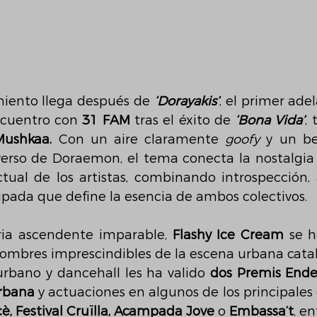
iento llega después de 
‘Dorayakis’
, el primer adel
ncuentro con 
31 FAM
 tras el éxito de 
‘Bona Vida’
,
Mushkaa.
 Con un aire claramente 
goofy
 y un be
verso de Doraemon, el tema conecta la nostalgia d
ctual de los artistas, combinando introspección, 
pada que define la esencia de ambos colectivos.
ia ascendente imparable, 
Flashy Ice Cream
 se h
ombres imprescindibles de la escena urbana catala
urbano y dancehall les ha valido 
dos Premis Ender
rbana
 y actuaciones en algunos de los principales 
è, Festival Cruïlla, Acampada Jove 
o
 Embassa’t
, en