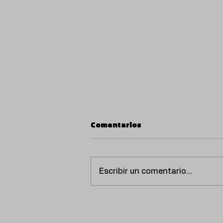
Comentarios
Escribir un comentario...
Flashy Ice Cream y 31 FAM
vuelven a hacer historia