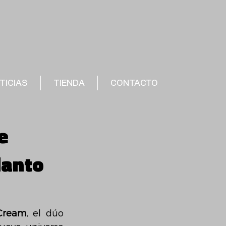
TICIAS
TIENDA
CONTACTO
e
lanto
 Cream
, el dúo 