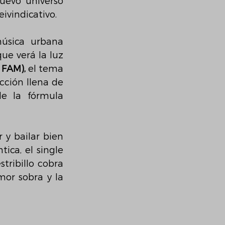
evo universo 
ivindicativo.
sica urbana 
ue verá la luz 
 FAM),
 el tema 
ción llena de 
e la fórmula 
y bailar bien 
ca, el single 
ribillo cobra 
or sobra y la 