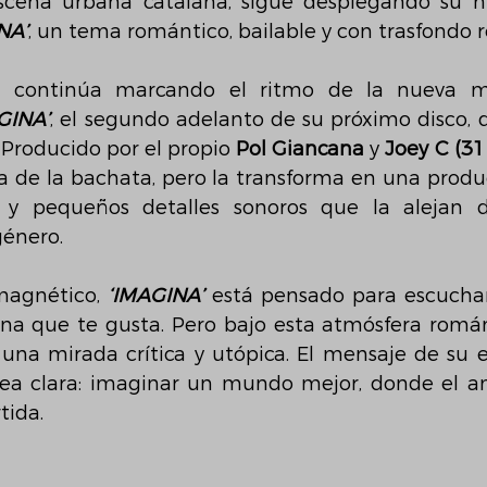
scena urbana catalana, sigue desplegando su nu
NA’
, un tema romántico, bailable y con trasfondo re
m
 continúa marcando el ritmo de la nueva mú
GINA’
, el segundo adelanto de su próximo disco, q
Producido por el propio 
Pol Giancana 
y
 Joey C (31
a de la bachata, pero la transforma en una produc
s y pequeños detalles sonoros que la alejan d
género.
magnético, 
‘IMAGINA’
 está pensado para escuchar 
na que te gusta. Pero bajo esta atmósfera románti
na mirada crítica y utópica. El mensaje de su est
ea clara: imaginar un mundo mejor, donde el am
tida.