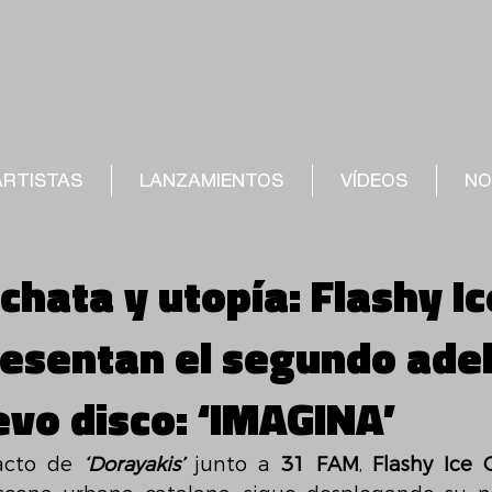
ARTISTAS
LANZAMIENTOS
VÍDEOS
NO
chata y utopía: Flashy Ic
esentan el segundo ade
evo disco: ‘IMAGINA’
acto de 
‘Dorayakis’
 junto a 
31 FAM
, 
Flashy Ice